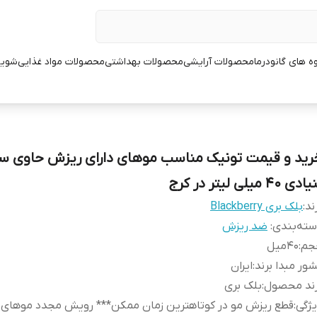
ه های گانودرما
محصولات آرایشی
محصولات بهداشتی
محصولات مواد غذایی
شوین
رید و قیمت تونیک مناسب موهای دارای ریزش حاوی س
دی 40 میلی لیتر در کرج
ند:
بلک بری Blackberry
ته‌بندی
:
ضد ریزش
جم
:
40میل
ور مبدا برند
:
ایران
رند محصول
:
بلک بری
ژگی
:
قطع ریزش مو در کوتاهترین زمان ممکن*** رویش مجدد موهای 