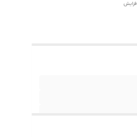
فزایش
دست رفته*** ترمیم موهای آسیب دیده*** افزایش