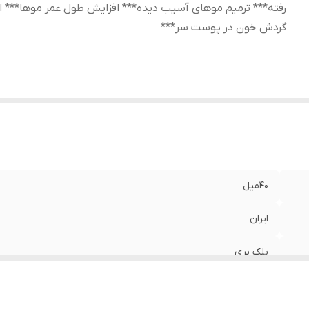
رفته*** ترمیم موهای آسیب دیده*** افزایش طول عمر موها*** ا
گردش خون در پوست سر***
40میل
ایران
بلک بری
قطع ریزش مو در کوتاهترین زمان ممکن*** رویش مجدد موهای از 
طول عمر موها*** افزایش گردش خون در پوست سر***