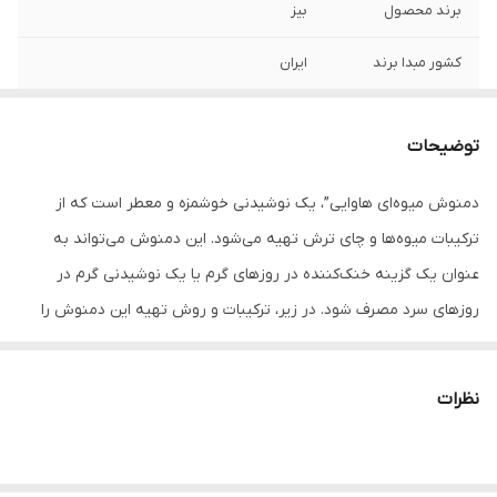
برند محصول
بیز
کشور مبدا برند
ایران
ویژگی
قابل تجزیه در طبیعت جلوگیری از چکیدن
دمنوش عدم تماس مستقیم دست با محصول
توضیحات
به اطراف عدم نیاز به قاشق جهت هم زدن بر
اثر تماس با آب داغ مضر و سرطان زا نمی باشد
دمنوش میوه‌ای هاوایی”، یک نوشیدنی خوشمزه و معطر است که از
قاشق تشکیل شده از مواد نشاسته ای طبیعی
دوستدار محیط زیست
ترکیبات میوه‌ها و چای ترش تهیه می‌شود. این دمنوش می‌تواند به
عنوان یک گزینه خنک‌کننده در روز‌های گرم یا یک نوشیدنی گرم در
روزهای سرد مصرف شود. در زیر، ترکیبات و روش تهیه این دمنوش را
بیان می‌کنیم:
نظرات
ترکیبات:
چای ترش