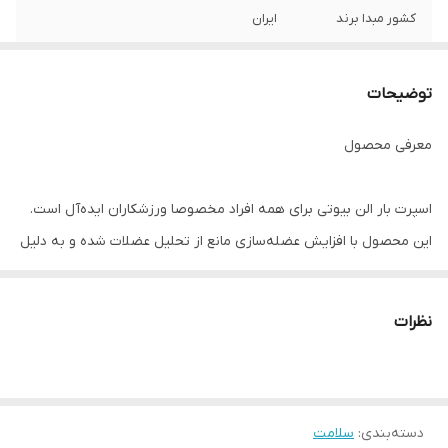
کشور مبدا برند
ایران
ویژگی
• تامین مواد مغذی مورد نیاز بدن • مناسب
برای افراد با فعالیت ورزشی • با طعم شکلات و
توضیحات
پرتقال
معرفی محصول
اسپرت بار الن بیوتی برای همه افراد مخصوصا ورزشکاران ایده‌آل است.
این محصول با افزایش عضله‌سازی مانع از تحلیل عضلات شده و به دلیل
بهره‌بری از پروتئین بالا، سبب افزایش متابولیسم و کاهش ذخیره چربی
می‌شود. وجه تمایز این محصول با محصولات موجود در کشور، وجود
نظرات
مقدارقابل توجه ال کارنتین در آن است. ارنیتین یا ال-کارنیتین از
اسیدهای آمینه لیزین و متیونین ساخته شده و موجب آزادسازی انرژی از
یاخته‌های چربی می‌شود. مصرف ال کارنتین باعث تامین انرژی بدن از
دسته‌بندی
:
سلامت
چربی‌ها شده و موجب صرفه‌جویی در مصرف گلیکوژن عضلات می‌شود