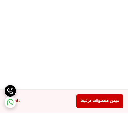
بارکد محصول
6261162515991
منع مصرف
حساسیت به ترکیبات
دیدن محصولات مرتبط
ناموجود