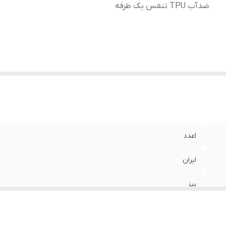
ضدآب TPU تنفس یک طرفه
1عدد
ایران
بیز
آنتی آلرژی آنتی استرس قابل شستشو پارچه گردبافت تکنولوژی مایر لایه ضدآب TPU