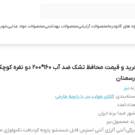
ه های گانودرما
محصولات آرایشی
محصولات بهداشتی
محصولات مواد غذایی
شوین
خرید و قیمت محافظ تشک ضد آب 160*200 دو
رسمنان
ند:
بیز
ته‌بندی
:
کالای خواب بیز با پارچه خارجی
داد
:
1عدد
ور مبدا برند
:
ایران
رند محصول
:
بیز
ژگی
:
آنتی آلرژی آنتی استرس قابل شستشو پارچه گردبافت تکنولوژی مای