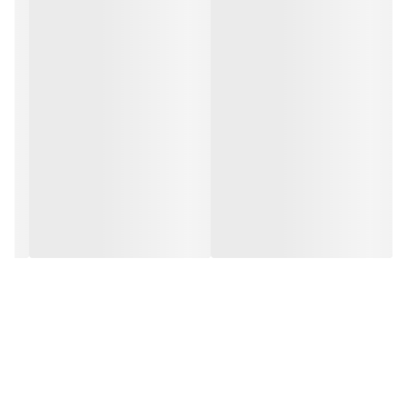
عطر نافه
مناسب برای
بانوان
حجم
۱۰۰ میلی لیتر
نوع رایحه
گرم
غلظت
پرفیوم
نوع محصول
عطر
وضعیت
موجود