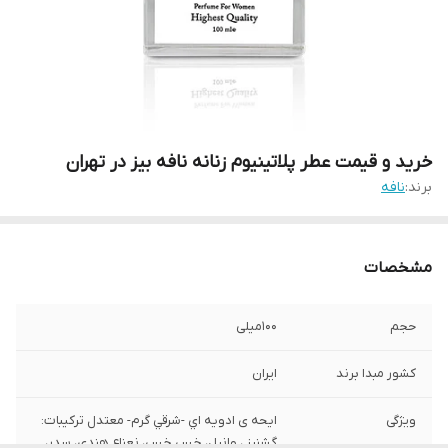
خرید و قیمت عطر پلاتینیوم زنانه نافه بیز در تهران
برند:
نافه
مشخصات
حجم
100میلی
کشور مبدا برند
ایران
ویژگی
ایحه ی ادويه اي -شرقي گرم- معتدل ترکیبات:
گشنيز ، وانيل، خس خس، نعناع هندي، سدر،