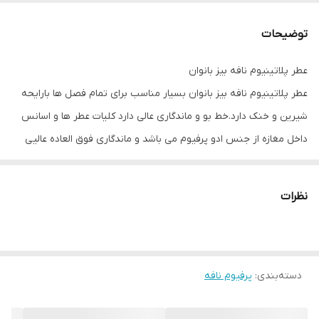
اقاقياي برزيلي، چوب صندل سفيد، ياس،
شمعداني، كهربا مناسب برای بانوان
توضیحات
برند محصول
نافه
عطر پلاتینیوم نافه بیز بانوان
عطر پلاتینیوم نافه بیز بانوان بسیار مناسب برای تمام فصل ها بارایحه
شیرین و خنک دارد.خط بو و ماندگاری عالی دارد کلیات عطر ها و اسانس
داخل مغازه از جنس ادو پرفیوم می باشد و ماندگاری فوق العاده عالیی
دارند.
نظرات
عنوان
توضیحات
برند
دسته‌بندی
:
عطر و محصولات نافه
پرفیوم نافه
دسته بندی