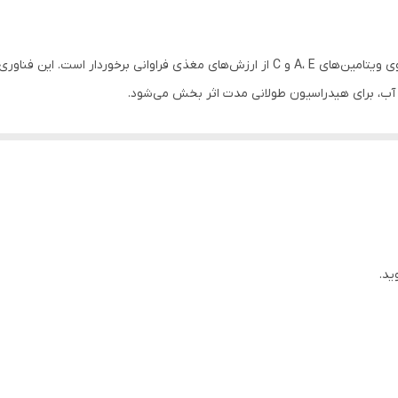
ژل آبرسان ویتابلا با تکنولوژی هیدرو بوست به دلیل حاوی ویتامین‌های A، E و C از ارزش‌های
 آب، برای هیدراسیون طولانی مدت اثر بخش می‌شود.
لورونیک اسید و مواد مرطوب کننده هیدروگالیکولیکی، عمل مرطوب کنندگی را نیز 
ید.
 پوست و افزایش رطوبت و خاصیت کشسانی پوست، مانند یک ماده ی ضدپیری عمل می
می‌شود که همین امر موجب افزایش کلاژن سازی و افزایش انعطاف‌پذیری و خاصی
م می‌گردد.