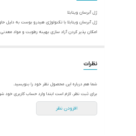
ژل آبرسان ویتابلا
امکان پذیر کردن آزاد سازی بهینه رطوبت و مواد معدنی
علاوه بر آبرسانی، ژل آبرسان ویتابلا به دلیل حضور هیا
پوست، رطوبت را تا ۲۴ ساعت حفظ می‌کند. به این ترتیب، ژل آبرسان ویتابلا این دو عمل مرطوب کنندگی و آبرسانی را بطور همزمان انجام می‌دهد.
نظرات
ترکیبات ژل آبرسان ویتابلا شامل ویتامین‌های A، E و C می‌باشد که از اهمیت ویژه‌ای برخوردارند:
شما هم درباره این محصول نظر خود را بنویسید.
ویتامین A: به عنوان ضد چروک شناخته می‌شود و علاوه بر آن، جوانسازی پوست را تسهیل می‌کند و به ترمیم پوست کمک می‌نماید.
برای ثبت نظر، لازم است ابتدا وارد حساب کاربری خود شو
ویتامین E: با افزایش استحکام دیواره مویرگی
افزودن نظر
حاوی ویتامین E می‌توانند رطوبت پوست را افزایش دهند.
ویتامین C: موجب تحریک رشته‌های کلاژن ساز 
سفت می‌شود و در مقابل آسیب‌های ناشی از اشعه‌های فرابنفش A و B مقاو