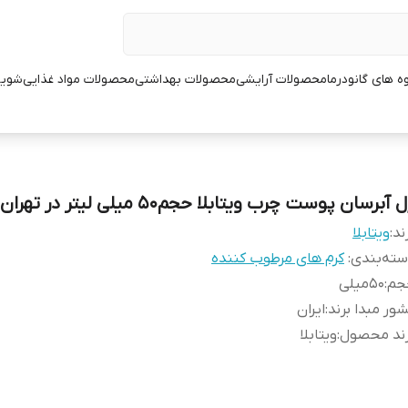
ه های گانودرما
محصولات آرایشی
محصولات بهداشتی
محصولات مواد غذایی
شوین
 آبرسان پوست چرب ویتابلا حجم50 میلی لیتر در تهران
ند:
ویتابلا
ته‌بندی
:
کرم های مرطوب کننده
جم
:
50میلی
ور مبدا برند
:
ایران
رند محصول
:
ویتابلا