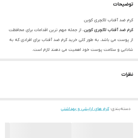
توضیحات
کرم ضد آفتاب لاکچری کوین
کرم ضد آفتاب لاکچری کوین
، از جمله مهم ترین اقدامات برای محافظت
از پوست می باشد. به طور کلی خرید کرم ضد آفتاب برای افرادی که به
شادابی و سلامت پوست خود اهمیت می دهند لازم است.
مزایای کرم ضد آفتاب لاکچری کوین
محافظت بالا
نظرات
حاوی روغن CBD
سرشار از ویتامین ای
خاصیت مرطوب کنندگی بالا
دسته‌بندی
:
موثر در فروکش کردن التهابات
کرم های ارایشی و بهداشتی
حفظ پروتئینهای ضروری پوست
از آفتابسوختگی جلو گیری می کند