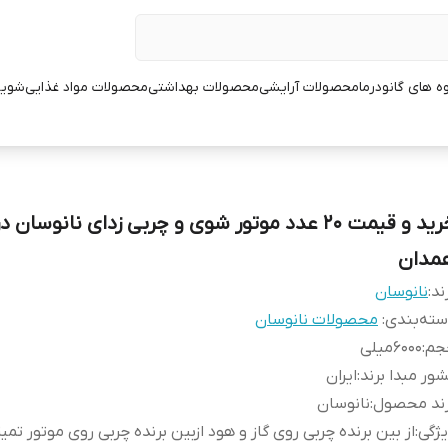
ه های گانودرما
محصولات آرایشی
محصولات بهداشتی
محصولات مواد غذایی
شوین
خرید و قیمت 20 عدد موتور شوی و چربی زدای نانوسان د
مدان
ند:
نانوسان
ته‌بندی
:
محصولات نانوسان
جم
:
6000میلی
ور مبدا برند
:
ایران
رند محصول
:
نانوسان
ژگی
:
از بین برنده چربی روی گاز و هود ازبین برنده چربی روی موتور تمی