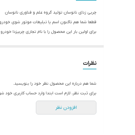
چربی زدای نانوسان تولید گروه علم و فناوری نانوسان
برای اولین بار این محصول را با نام تجاری چربیزدا خودرو ن
خوشبختانه اسپری موتورشوی نانوسان به علت کاربری و ق
نمونه های کاربری جدید موتور شوی خودرو نانو را در وی
نظرات
موتورشوی نانوسان تقلبی
شما هم درباره این محصول نظر خود را بنویسید.
اخطار ویژه از شرکت nanosun
برای ثبت نظر، لازم است ابتدا وارد حساب کاربری خود شو
افزودن نظر
به اطلاع میرساند اخیرا مشاهده شده است برخی از محصولات شرکت بیز به ویژه محصولات با برند nanosun
موتورشوی نانوسان