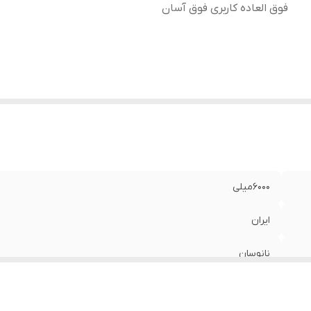
فوق العاده کاربری فوق آسان
6000میلی
ایران
نانوسان
از بین برنده چربی روی گاز و هود ازبین برنده چربی روی موتور تمیز 