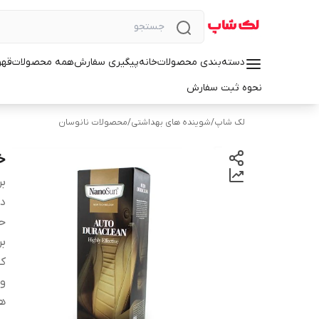
دسته‌بندی محصولات
خانه
پیگیری سفارش
همه محصولات
قهو
نحوه ثبت سفارش
لک شاپ
/
شوینده های بهداشتی
/
محصولات نانوسان
خ
بر
دس
ح
ب
کش
وی
ه