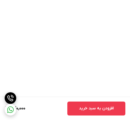
به عنوان همیشه، توصیه می‌شود که قبل از شروع مصرف هر مکمل یا
محصول تغذیه‌ای، با یک متخصص تغذیه یا پزشک مشوره کنید تا
اطمینان حاصل کنید که مصرف آن با نیازها و وضعیت شخصی شما
سازگار است.
خرید جوانه گندم بیز
تغذیه جوانه گندم
به گفته وزارت کشاورزی ایالات متحده، 100 گرم جوانه گندم خام حاوی
کالری
360
پروتئین
23.2 گرم
چربی
9.72 گرم
افزودن به سبد خرید
440,000
کربوهیدرات ها
51.8 گرم
فیبر
13.2 گرم