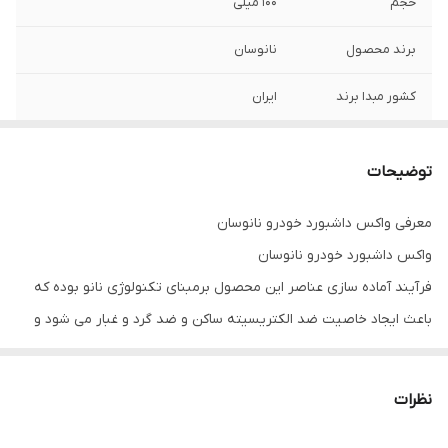
حجم
100 میلی
برند محصول
نانوسان
کشور مبدا برند
ایران
ویژگی ها
ضد الکتریسیته ساکن ضد گرد و غبار 100 میل
حفظ و نگهداری رنگ سطح فاقد هرگونه مواد
توضیحات
مضر و محرک حساسیت ایجاد نمی نماید در
رایحه های مختلف
معرفی واکس داشبورد خودرو نانوسان
واکس داشبورد خودرو نانوسان
رایحه
کاپیتان بلک
فرآیند آماده سازی عناصر این محصول برمبنای تکنولوژی نانو بوده که
باعث ایجاد خاصیت ضد الکتریسیته ساکن و ضد گرد و غبار می شود و
علاوه بر حفظ و نگهداری رنگ سطح، آن را تقویت و تجدید می نماید.
نظرات
خرید واکس داشبورد خودرو نانوسان