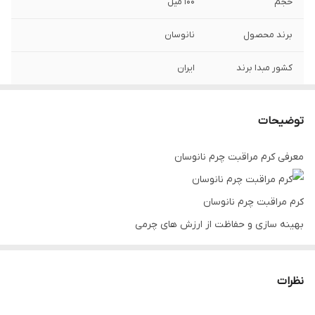
حجم
100 میل
برند محصول
نانوسان
کشور مبدا برند
ایران
ویژگی ها
ایجاد براقیت بسیار مطلوب نرم کنندگی بسیار
عالی قابل استفاده برای انواع سطوح چرمی
توضیحات
طبیعی و مصنوعی
معرفی کرم مراقبت چرم نانوسان
کرم مراقبت چرم نانوسان
بهینه سازی و حفاظت از ارزش های چرمی
از زمان‌های دور، چرم به عنوان یک ماده ارزشمند شناخته شده است، به
طوری که محصولاتی چون کیف، کفش، البسه، صندلی‌های چرمی و
نظرات
سطوح مشابه از جمله آن می‌باشند. این محصولات نفیس در معرض
زمان، عوامل محیطی و تغییرات خشکی هوا قرار می‌گیرند که می‌تواند