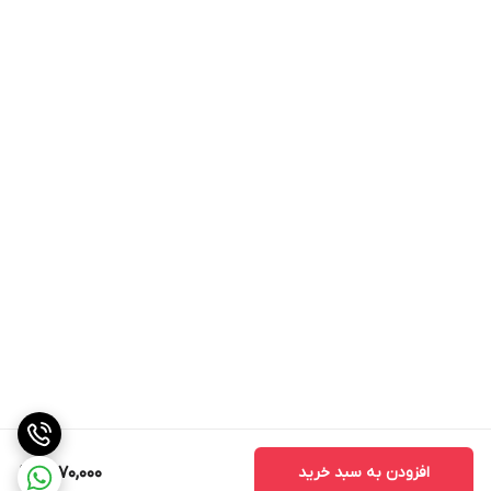
قبل از استفاده از
کرم مراقبت چرم نانوسان
قوطی را به خوبی تکان دهید
و سپس لایه ای یکنواخت و نازک از محصول بر روی چرم اعمال نمایید .
هشدارکرم مراقبت چرم نانوسان:
ابتدا بر روی یک سطح نمونه یا بخشی از سطح که خارج از دید است
امتحان کنید . تنها بر روی چرم صاف اعمال نمایید.
شرایط نگهداری:
بین ۵ تا ۲۵ درجه
در دمای پایین تر از ۵ درجه استفاده نشود.
دور از تابش مستقیم نور خورشید و یخ‌زدگی نگهداری کنید.
افزودن به سبد خرید
1,570,000