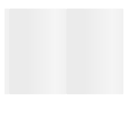
شامپو خاویار دکتر بیز با ایجاد مقاومت در موها مانع از شکستن ساقه مو
می گردد.
همچنین
شامپو تقویت کننده خاویار
حاوی مواد ضدالکتریسیته ساکن
بوده و شانه پذیری موها را افزایش داده و به آن ها حالتی ابریشمی می
دهد.