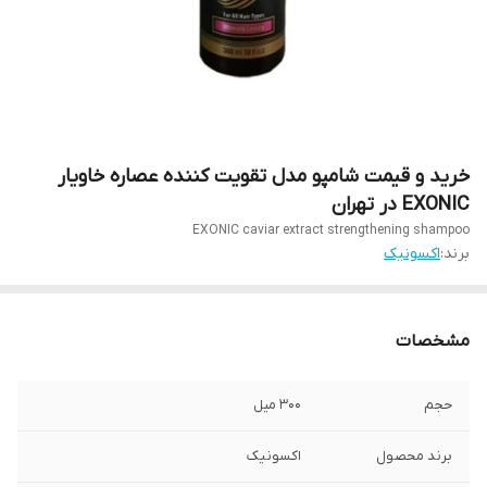
خرید و قیمت شامپو مدل تقویت کننده عصاره خاویار
EXONIC در تهران
EXONIC caviar extract strengthening shampoo
برند:
اکسونیک
مشخصات
حجم
300 میل
برند محصول
اکسونیک