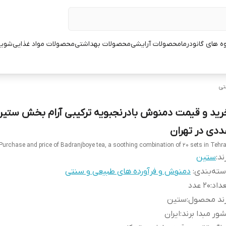
ه های گانودرما
محصولات آرایشی
محصولات بهداشتی
محصولات مواد غذایی
شوین
تی
ددی در تهران
Purchase and price of Badranjboye tea, a soothing combination of 20 sets in Tehr
ند:
ستین
ته‌بندی
:
دمنوش و فرآورده های طبیعی و سنتی
داد
:
20 عدد
رند محصول
:
ستین
ور مبدا برند
:
ایران