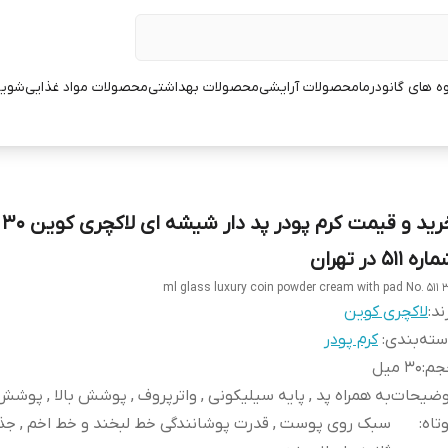
ه های گانودرما
محصولات آرایشی
محصولات بهداشتی
محصولات مواد غذایی
شوین
خری
ره 511 در تهران
30 ml glass luxury coi
ند:
لاکچری کوین
ته‌بندی
:
کرم پودر
جم
:
30 میل
وضیحات
به همراه پد , پایه سیلیکونی , واترپروف , پوشش بالا , پوش
تاه
: