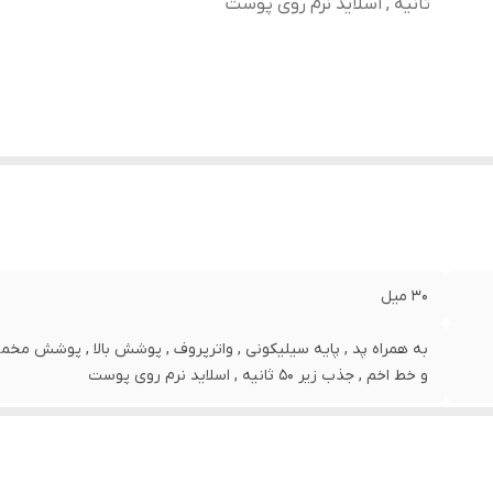
ثانیه , اسلاید نرم روی پوست
30 میل
به همراه پد , پایه سیلیکونی , واترپروف , پوشش بالا , پوشش مخ
و خط اخم , جذب زیر ۵۰ ثانیه , اسلاید نرم روی پوست