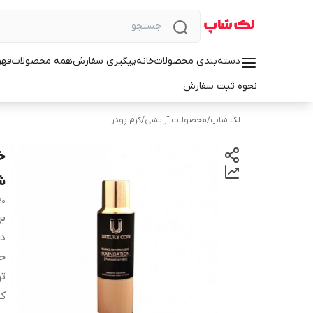
دسته‌بندی محصولات
خانه
پیگیری سفارش
همه محصولات
قهو
نحوه ثبت سفارش
لک شاپ
/
محصولات آرایشی
/
کرم پودر
شما
n powder cream with pad No. 511
بر
دس
ح
ت
کو