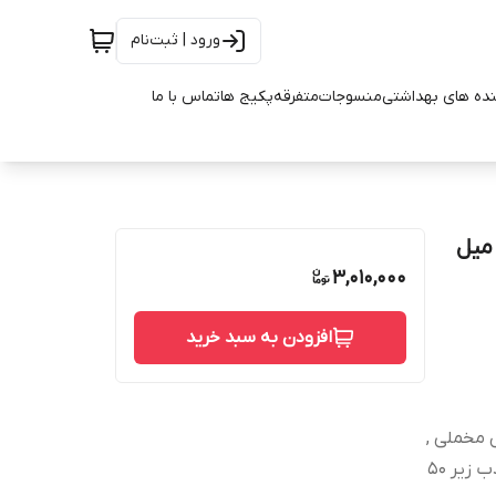
ورود | ثبت‌نام
ده های بهداشتی
منسوجات
متفرقه
پکیج ها
تماس با ما
د و قیمت کرم پودر پد دار شیشه ای لاکچری کوین 30 میل
3,010,000
افزودن به سبد خرید
ش مخملی ,
سبک روی پوست , قدرت پوشانندگی خط لبخند و خط اخم , جذب زیر ۵۰