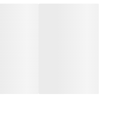
جذب بالا و سریع این روغن باعث می شود تا مواد مغذی آ
این روغن سرشار از
اسیدهای چرب و ویتامین E
اسید اولئیک ( امگا ۳ )
اسید لینولئیک ( امگا ۶ )
درصد قابل توجهی اسید پالمیتولئیک