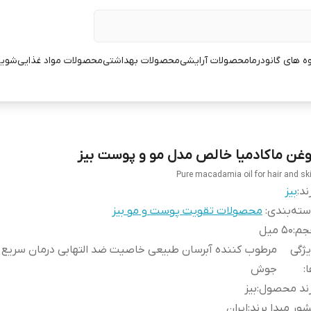
ه های گانودرما
محصولات آرایشی
محصولات بهداشتی
محصولات مواد غذایی
شوین
وغن ماکادمیا خالص مدل مو و پوست بیز
Pure macadamia oil for hair and sk
ند:
بیز
ته‌بندی
:
محصولات تقویت پوست و مو بیز
جم
:
50 میل
ژگی
مرطوب کننده آبرسان طبیعی خاصیت ضد التهابی درمان سریع ق
ا
:
جوش
رند محصول
:
بیز
ور مبدا برند
:
ایران