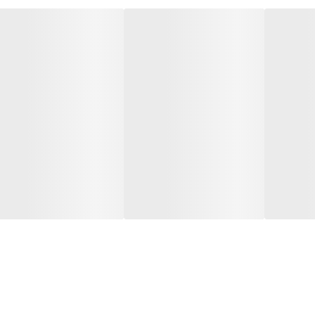
ن به سرعت در ساقه مو نفوذ کرده و شادابی را برای موهای شما به ارمغان آورد