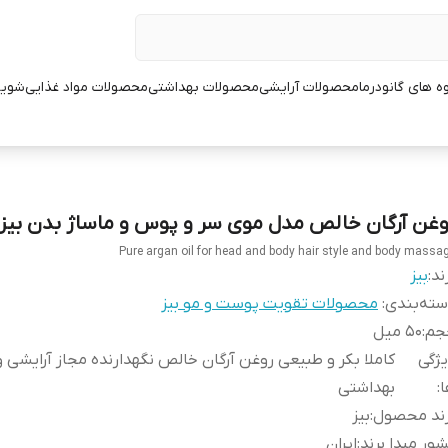
ه های گانودرما
محصولات آرایشی
محصولات بهداشتی
محصولات مواد غذایی
شوین
وغن آرگان خالص مدل موی سر و پوس و ماساژ بدن بیز
Pure argan oil for head and body hair style and body massa
ند:
بیز
ته‌بندی
:
محصولات تقویت پوست و مو بیز
جم
:
50 میل
ژگی
کاملا بکر و طبیعی روغن آرگان خالص نگهدارنده مجاز آرایشی و
ا
:
بهداشتی
رند محصول
:
بیز
ور مبدا برند
:
ایران