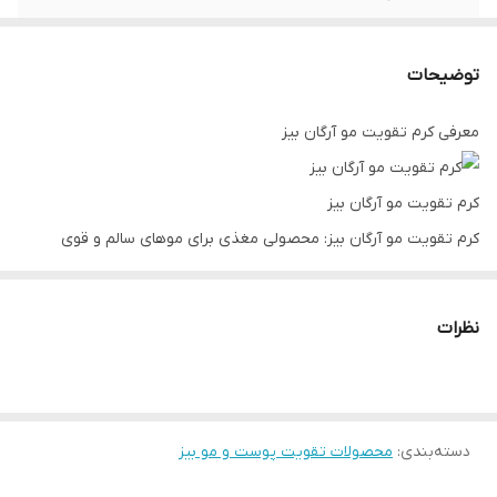
زمان استفاده
بعد ازحمام
توضیحات
انقضا
36 ماه پس از تولید
معرفی کرم تقویت مو آرگان بیز
اصل یا فیک
اصل
مناسب برای
برای تمامی موها ،موهی آسیب دیده
کرم تقویت مو آرگان بیز
کرم تقویت مو آرگان بیز: محصولی مغذی برای موهای سالم و قوی
کرم تقویت مو آرگان بیز
، جزء انتخاب‌های برتر برای بهره‌برداری از خواص
روغن آرگان در مراقبت از موهایتان به شمار می‌آید. این محصول با
نظرات
ترکیبی موفق از عناصر مغذی و روغن آرگان، به مراقبت و تقویت موها
می‌پردازد.
روغن آرگان که در ترکیب این کرم استفاده شده است، باعث تغذیه عمقی
دسته‌بندی
:
محصولات تقویت پوست و مو بیز
موها می‌شود و آن‌ها را از داخل تقویت می‌کند. این روغن حاوی اسیدهای
چرب اساسی و ویتامین های E و F است که بهبود ساختار موها را تسهیل