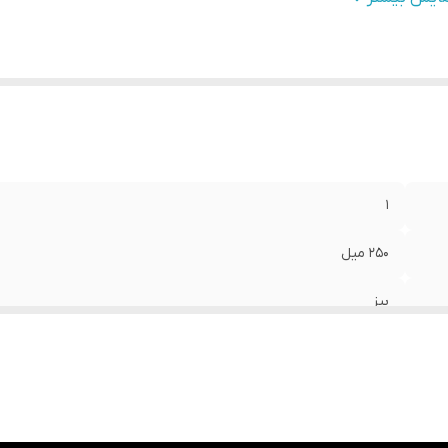
ور مبدا برند
:
ایران
1
250 میل
بیز
LEGEND
مردانه
ایران