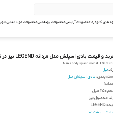
ه های گانودرما
محصولات آرایشی
محصولات بهداشتی
محصولات مواد غذایی
شوین
ید و قیمت بادی اسپلش مدل مردانه LEGEND بیز در تهران
Men's body splash model LEGEND B
ند:
بیز
ته‌بندی
:
بادی اسپلش بیز
داد
:
1
جم
:
250 میل
رند محصول
:
بیز
یحه
:
LEGEND
نسیت
:
مردانه
مایش بیشتر