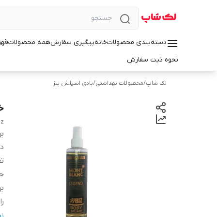
دسته‌بندی محصولات
خانه
پیگیری سفارش
همه محصولات
قهو
نحوه ثبت سفارش
لک شاپ
/
محصولات بهداشتی
/
بادی اسپلش بیز
خر
iz
بر
دس
تع
ح
ب
را
ج
ن