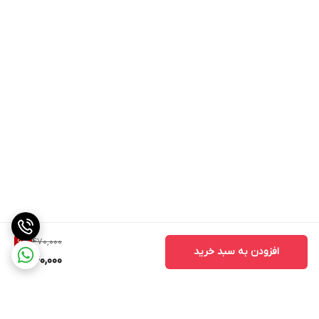
به عنوان همیشه، توصیه می‌شود که قبل از شروع مصرف هر مکمل یا
محصول تغذیه‌ای، با یک متخصص تغذیه یا پزشک مشوره کنید تا
اطمینان حاصل کنید که مصرف آن با نیازها و وضعیت شخصی شما
سازگار است.
خرید جوانه گندم بیز
تغذیه جوانه گندم
به گفته وزارت کشاورزی ایالات متحده، 100 گرم جوانه گندم خام حاوی
کالری
360
پروتئین
23.2 گرم
چربی
9.72 گرم
470,000
6
%
افزودن به سبد خرید
440,000
کربوهیدرات ها
51.8 گرم
فیبر
13.2 گرم
کلسیم
39 میلی گرم