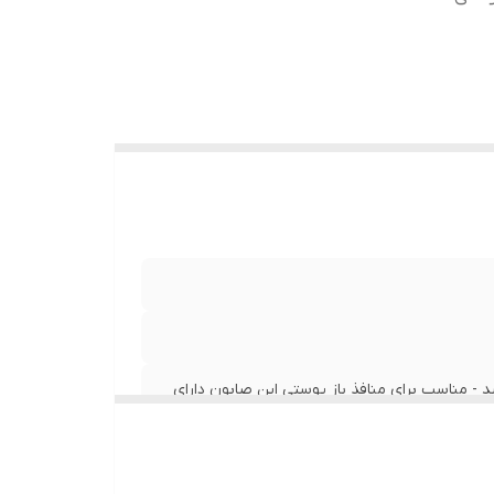
 تا کف
پوست
- مناسب برای منافذ باز پوستی این صابون دارای
رای منافذ باز پوستی میباشد.