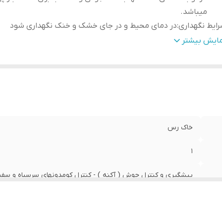
میباشد.
ایط نگهداری
:
در دمای محیط و در جای خشک و خنک نگهداری شود
حوه
برای اثربخشی کامل ، صابون را با مقداری آب روی پوست بمالید
مایش بیشتر
تفاده
:
پایداری ایجاد شود . حداقل بیست ثانیه کف ایجاد شده روی 
بماند و سپس با کمی آب بشویید
زن محصول
:
100 گرم
رند محصول
:
بیز
ور مبدا برند
:
ایران
خاک رس
1
پیشگیری و کنترل جوش ( آکنه ) - کنترل کومدونهای سرسیاه و سفید 
خواص فارماکولوژیک مرطوب کنندگی ، ضدالتهاب ، ضدجوش و مناسب ب
در دمای محیط و در جای خشک و خنک نگهداری شود