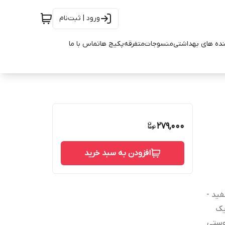
ورود | ثبت‌نام
ده های بهداشتی
منسوجات
متفرقه
پکیج ها
تماس با ما
279,000
افزودن به سبد خرید
فید -
یک
وستی