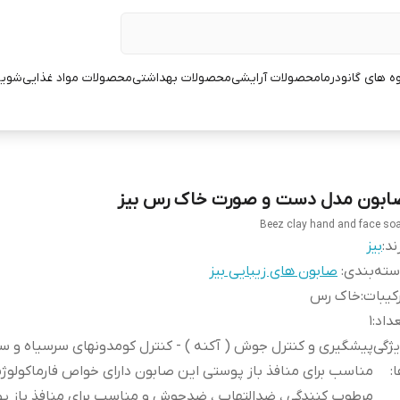
ه های گانودرما
محصولات آرایشی
محصولات بهداشتی
محصولات مواد غذایی
شوین
ابون مدل دست و صورت خاک رس بیز
Beez clay hand and face so
ند:
بیز
ته‌بندی
:
صابون های زیبایی بیز
کیبات
:
خاک رس
داد
:
1
ژگی
پیشگیری و کنترل جوش ( آکنه ) - کنترل کومدونهای سرسیاه و س
ا
:
مناسب برای منافذ باز پوستی این صابون دارای خواص فارماکولوژ
مرطوب کنندگی ، ضدالتهاب ، ضدجوش و مناسب برای منافذ باز پ