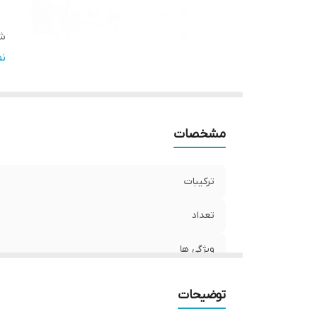
شر
ن
ن
اس
و
مشخصات
ب
کش
ترکیبات
تعداد
ویژگی ها
توضیحات
شرایط نگهداری