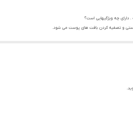
برای اثربخشی کامل ، صابون را با مقداری آب روی پوست بمالید تا کف
شده روی پوست بماند و سپس با کمی آب بشویید
 . دارای چه ویژگیهایی است؟
ستی و تصفیه کردن بافت های پوست می شود.
100 گرم
و حتی کسانی که پوست حساس و لطیف دارند می توانند از این صابون استفاده
بیز
سم زدایی خود پوست را تمیز و روشن نگه می دارد.
ایران
ید.