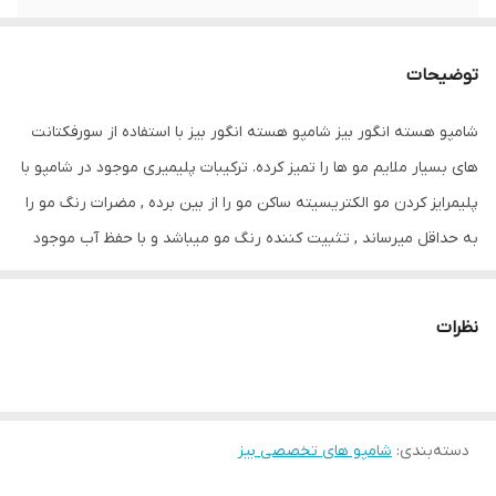
ویژگی ها
شستشوی مناسب برای مو های چرب و خشک
مناسب برای موهای فر مناسب برای موهای وز
توضیحات
شانه کشی را آسان میکند
شامپو هسته انگور بیز شامپو هسته انگور بیز با استفاده از سورفکتانت
های بسیار ملایم مو ها را تمیز کرده. ترکیبات پلیمیری موجود در شامپو با
پلیمرایز کردن مو الکتریسیته ساکن مو را از بین برده , مضرات رنگ مو را
به حداقل میرساند , تثبیت کننده رنگ مو میباشد و با حفظ آب موجود
بر روی فولیکول های مو آسیب های محیطی از جمله آلودگی های
محیطی را به حداقل میرساند. گوار موجود در این شامپو یک پلیمر
نظرات
طبیعی میباشد که از درختی به همین نام گرفته میشود و تاثیر به سزایی
در نرم کنندگی پوست و مو دارد. شامپو هسته انگور بیز خواص شامپو
هسته انگور بیز : شستشوی مناسب برای مو های چرب و خشک شامپو
دسته‌بندی
:
شامپو های تخصصی بیز
هسته انگور بیز مناسب برای موهای فر مناسب برای موهای وز شانه
کشی را آسان میکند شامپو هسته انگور بیزشامپو هسته انگور بیز