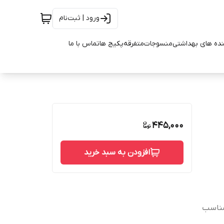
ورود | ثبت‌نام
ده های بهداشتی
منسوجات
متفرقه
پکیج ها
تماس با ما
445,000
افزودن به سبد خرید
باکارا سازگاري بيشتر با پوست بدن دارا بودن PH مناسب