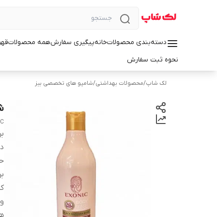
دسته‌بندی محصولات
خانه
پیگیری سفارش
همه محصولات
قهو
نحوه ثبت سفارش
لک شاپ
/
محصولات بهداشتی
/
شامپو های تخصصی بیز
شا
IC
بر
دس
ح
ب
کش
وی
ه