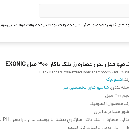
ه های گانودرما
محصولات آرایشی
محصولات بهداشتی
محصولات مواد غذایی
شوین
مپو مدل بدن عصاره رز بلک باکارا 300 میل EXONIC
Black Baccara rose extract body shampoo 300 ml EXON
ند:
اکسونیک
ته‌بندی
:
شامپو های تخصصی بیز
جم
:
300 میل
رند محصول
:
اکسونیک
ور مبدا برند
:
ایران
ژگی
عصاره رز بلک 
ا
:
دارا بودن تركيبات نرم كننده