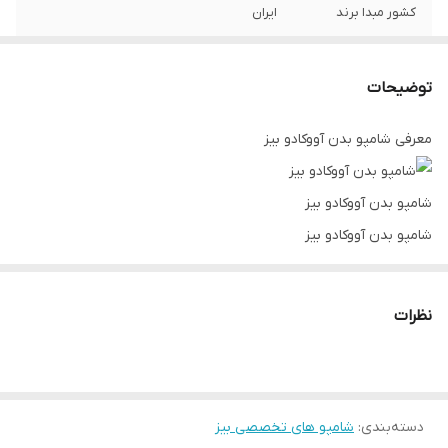
کشور مبدا برند
ایران
ویژگی ها
متناسب و سازگار با PH پوست بدن دارای
ویتامین C خواص آنتی اکسیدانی ایجاد لطافت
توضیحات
و شادابی بیشتر برای پوست بدن
معرفی شامپو بدن آووکادو بیز
شامپو بدن آووکادو بیز
شامپو بدن آووکادو بیز
شامپو بدن آووکادو بیز
با بهره گیری از آخرین دستاوردهای علمی و
پژوهشی توانسته با استفاده از مجموعه سورفکتانتهای ملایم ، در عین
نظرات
پاکسازی موثر بدن ، از خشکی آن جلوگیری نموده و موجب نرمی و لطافت
پوست گردد .
در عصاره به دست آمده در این گیاه دسته وسیعی از ویتامین ها و
دسته‌بندی
:
شامپو های تخصصی بیز
مواد معدنی از قبیل پتاسیم , فسفر , منیزیم , کلسیم و ویتامین های