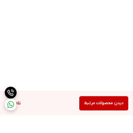
آووکادو
میوه ای به شکل گلابی با پوستی به رنگ سبز تیره و یا حتی سیاه
و هسته ای بزرگ است که پیش بینی میگردد نزدیک به ده هزار سال قبل
از میلاد در مکزیک رشد میکرده است.
عصاره های گیاهی و ترکیبات ویژه مورد استفاده در
شامپو بدن آووکادو
بیز
علاوه بر حفظ رطوبت پوست و افزایش مقاومت مویرگها ، باعث مهار
رشد ویروسها ،
باکتریها و قارچها شده و از پوست بدن در مقابل میکرو ارگانیسم ها
محافظت نموده و با حفظ PH نرمال پوست باعث تعادل آن میشود .
دیدن محصولات مرتبط
ناموجود