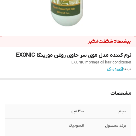
نرم کننده مدل موی سر حاوی روغن مورینگا EXONIC
EXONIC moringa oil hair conditioner
برند:
اکسونیک
مشخصات
حجم
300 میل
برند محصول
اکسونیک