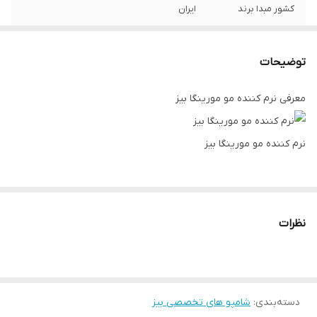
کشور مبدا برند
ایران
ویژگی ها
موجب آبرسانی تغذیه و تقویت پوست و مو
جلوگیری از پیری زودرس پوست
توضیحات
معرفی نرم کننده مو مورینگا بیز
نرم کننده مو مورینگا بیز
نرم کننده مو مورینگا بیز
نظرات
مورینگا، گیاهی که از قرن‌ها پیش به دلیل فواید بی‌شمار برای سلامتی
انسان‌ها مورد استفاده قرار می‌گیرد، امروزه به عنوان یکی از نعمت‌های
طبیعت شناخته می‌شود. این گیاه که علمی به نام Moringa Oleifera
دسته‌بندی
:
شامپو های تخصصی بیز
شناخته می‌شود، از آنجایی که برخی از مواد مغذی حیاتی را در خود جای