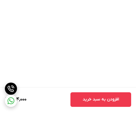
کند و وظیفه محافظت از مو را بر عهده دارد.
وجود ویتامین E در شامپو حاوی عصاره بیانودرم با محافظت از مو در
برابر رادیکال های آزاد رشد و نمو مویرگ های پوست سر را بهبود می
بخشد.
در نهایت به روند رشد مو و آسیب ناشی از استفاده زیاد از ابزار کمک می
کند.همچنین موها را گرم می کند. به اندازه مو موثر است خشک کن.
استفاده از سدیم PCA در
شامپوهای حاوی عصاره گانودرما بیز
نیز نقش
موثری در حفظ آب و رطوبت پوست سر و مو دارد که باعث بهبود عملکرد
NMF (عامل مرطوب کننده طبیعی)، آبرسانی به موها و افزایش انعطاف
پذیری آنها می شود.
افزودن به سبد خرید
594,000
مزایا شامپو گانودرما روزانه بیز :
حفظ بافت طبیعی، نرمی و لطافت مو
جلوگیری از خشک شدن و شکنندگی مو
شامپو روزانه گانودرما بیز بهبود وضعیت موهای آسیب دیده