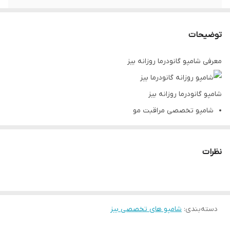
ویژگی‌ها
حفظ بافت طبیعی، نرمی و لطافت مو جلوگیری
از خشک شدن و شکنندگی مو بهبود وضعیت
توضیحات
موهای آسیب دیده پایداری رطوبت طولانی و
درخشش مو
معرفی شامپو گانودرما روزانه بیز
شامپو گانودرما روزانه بیز
شامپو تخصصی مراقبت مو
استفاده روزانه
حاوی عصاره گانودرما
نظرات
شامپو روزانه گانودرما بیز بایس تقویت کننده فولیکول ها، حفظ بافت
طبیعی مو، بهبود وضعیت پوست سر، ایجاد سیستم تغذیه ای برای مو .
همچنین جلوگیری از شوره بیش از حد موها و یا دارای خواص ویژه مانند
دسته‌بندی
:
شامپو های تخصصی بیز
تولید چربی اضافی روی موها مو. حفظ و درخشندگی مو.
رنگ موی طبیعی شما یک انتخاب عالی برای محافظت از زیبایی و سلامت