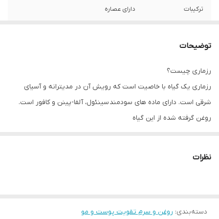
ترکیبات
دارای عصاره
سازگار با موهای
ملتهب و دارای شوره انواع مو خشک شکننده
نازک و کم‌حجم
توضیحات
ویژگی ها
از بین برنده تیرگی و لکه تقویت کننده ضد
رزماری چیست؟
آکنه ضد شوره ضد قارچ
رزماری یک گیاه با خاصیت است که رویش آن در مدیترانه و آسیای
شرقی است. دارای ماده های سودمند سینئول، آلفا-پینن و کافور است.
روغن گرفته شده از این گیاه
به دلیل دارا بودن اسانس روغنی یکی ازبهترین روغن ها محسوب می
شود. مواد موجود در این روغن خاصیت ضدالتهابی، ضد باکتریایی، ضد
نظرات
قارچی و ترمیم کنندگی دارد.
دسته‌بندی
:
روغن و سرم تقویت پوست و مو