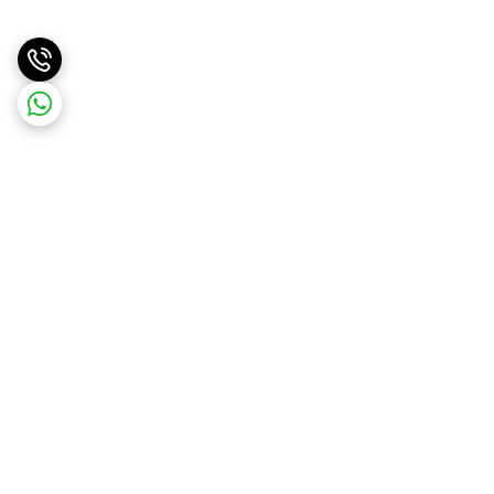
برگشت به بالا
ارسال با پست پیشتاز . ویژه
پشتیبانی ۲۴ ساعته
و تیپاکس