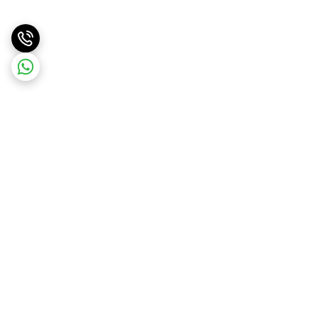
برگشت به بالا
ارسال با پست پیشتاز . ویژه
پشتیبانی ۲۴ ساعته
و تیپاکس