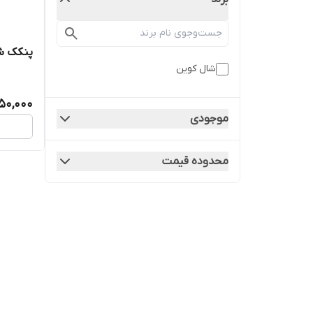
پنکک شال کوی
شال کوین
50,000
موجودی
محدوده قیمت