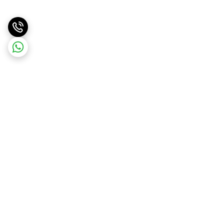
برگشت به بالا
ارسال با پست پیشتاز . ویژه
پشتیبانی ۲۴ ساعته
و تیپاکس