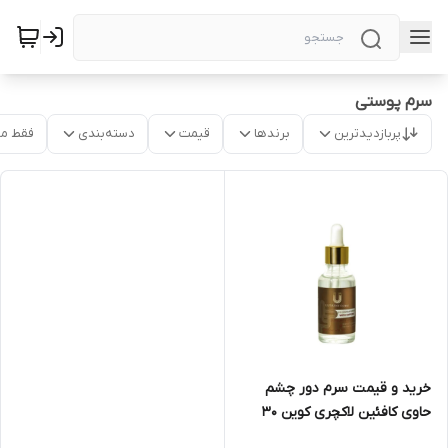
سرم پوستی
پربازدیدترین
برندها
قیمت
دسته‌بندی
فقط م
خرید و قیمت سرم دور چشم
حاوی کافئین لاکچری کوین 30
میل در مشهد