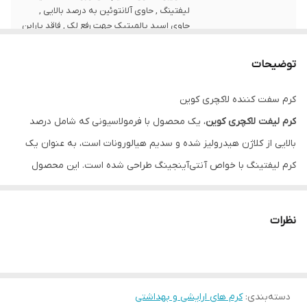
لیفتینگ , حاوی آلانتوئین به درصد بالایی ,
حاوی اسید پالمیتیک جهت رفع لک , فاقد پارابن
و فاقد الکل
توضیحات
کرم سفت کننده لاکچری کوین
کرم لیفت لاکچری کوین
، یک محصول با فرمولاسیونی که شامل درصد
بالایی از کلاژن هیدرولیز شده و سدیم هیالورونات است، به عنوان یک
کرم لیفتینگ با خواص آنتی‌آینجینگ طراحی شده است. این محصول
علاوه بر این موارد، دارای درصد بالایی آدنوزین است که به عنوان یک ماده
ضدپیری برای پوست شناخته شده است.
نظرات
خصوصیات کرم لیفت لاکچری کوین
حاوی کلاژن هیدرولیز شده
حاوی درصد بالایی آدنوزین
دسته‌بندی
:
حاوی سدیم هیالورونات
کرم های ارایشی و بهداشتی